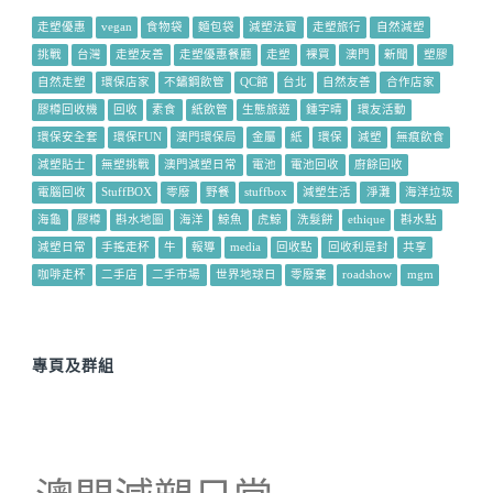
走塑優惠
vegan
食物袋
麵包袋
減塑法寶
走塑旅行
自然減塑
挑戰
台灣
走塑友善
走塑優惠餐廳
走塑
裸買
澳門
新聞
塑膠
自然走塑
環保店家
不鏽鋼飲管
QC館
台北
自然友善
合作店家
膠樽回收機
回收
素食
紙飲管
生態旅遊
鍾宇晴
環友活動
環保安全套
環保FUN
澳門環保局
金屬
紙
環保
減塑
無痕飲食
減塑貼士
無塑挑戰
澳門減塑日常
電池
電池回收
廚餘回收
電腦回收
StuffBOX
零廢
野餐
stuffbox
減塑生活
淨灘
海洋垃圾
海龜
膠樽
斟水地圖
海洋
鯨魚
虎鯨
洗髮餅
ethique
斟水點
減塑日常
手搖走杯
牛
報導
media
回收點
回收利是封
共享
咖啡走杯
二手店
二手市場
世界地球日
零廢棄
roadshow
mgm
專頁及群組