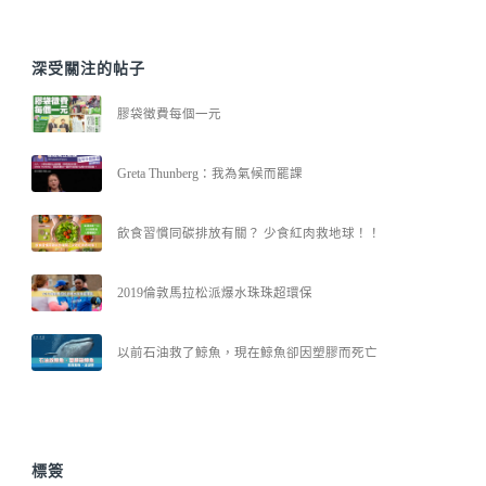
深受關注的帖子
膠袋徵費每個一元
Greta Thunberg：我為氣候而罷課
飲食習慣同碳排放有關？ 少食紅肉救地球！！
2019倫敦馬拉松派爆水珠珠超環保
以前石油救了鯨魚，現在鯨魚卻因塑膠而死亡
標簽