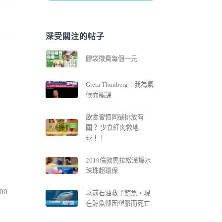
深受關注的帖子
膠袋徵費每個一元
Greta Thunberg：我為氣
候而罷課
飲食習慣同碳排放有
關？ 少食紅肉救地
球！！
2019倫敦馬拉松派爆水
珠珠超環保
00
以前石油救了鯨魚，現
在鯨魚卻因塑膠而死亡