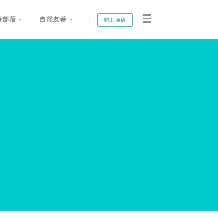
☰
善部落
自然友善
網上商店