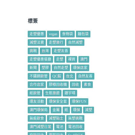
標簽
走塑優惠
vegan
食物袋
麵包袋
減塑法寶
走塑旅行
自然減塑
挑戰
台灣
走塑友善
走塑優惠餐廳
走塑
裸買
澳門
新聞
塑膠
自然走塑
環保店家
不鏽鋼飲管
QC館
台北
自然友善
合作店家
膠樽回收機
回收
素食
紙飲管
生態旅遊
鍾宇晴
環友活動
環保安全套
環保FUN
澳門環保局
金屬
紙
環保
減塑
無痕飲食
減塑貼士
無塑挑戰
澳門減塑日常
電池
電池回收