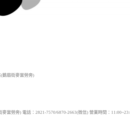
(鵝眉街麥當勞旁)
 電話：2821-7570/6870-2663(微信) 營業時間：11:00~23: