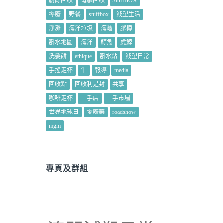
廚餘回收
電腦回收
StuffBOX
零廢
野餐
stuffbox
減塑生活
淨灘
海洋垃圾
海龜
膠樽
斟水地圖
海洋
鯨魚
虎鯨
洗髮餅
ethique
斟水點
減塑日常
手搖走杯
牛
報導
media
回收點
回收利是封
共享
咖啡走杯
二手店
二手市場
世界地球日
零廢棄
roadshow
mgm
專頁及群組