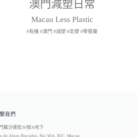
澳門減塑日常
Macau Less Plastic
#有機 #澳門 #減塑 #走塑 #零廢棄
繫我們
門羅沙達街30號A地下
a de Alves Rocadas, No.30A, R/C, Macau