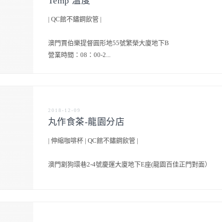
Temp 溫度
| QC館不鏽鋼飲管 |
澳門賈伯樂提督圓形地55號繁榮大廈地下B
營業時間：08：00-2...
2018-12-09
丸作食茶-龍園分店
| 伸縮咖啡杯 | QC館不鏽鋼飲管 |
澳門劏狗環巷2-4號慶運大廈地下E座(龍園百佳正門對面）