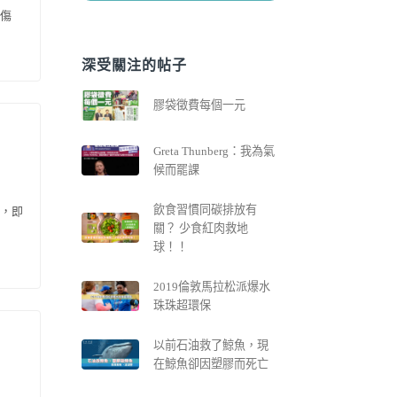
傷
深受關注的帖子
膠袋徵費每個一元
Greta Thunberg：我為氣
候而罷課
飲食習慣同碳排放有
士，即
關？ 少食紅肉救地
球！！
2019倫敦馬拉松派爆水
珠珠超環保
以前石油救了鯨魚，現
在鯨魚卻因塑膠而死亡