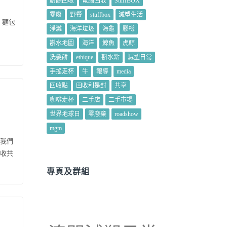
廚餘回收
電腦回收
StuffBOX
零廢
野餐
stuffbox
減塑生活
| 麵包
淨灘
海洋垃圾
海龜
膠樽
斟水地圖
海洋
鯨魚
虎鯨
洗髮餅
ethique
斟水點
減塑日常
手搖走杯
牛
報導
media
回收點
回收利是封
共享
咖啡走杯
二手店
二手市場
世界地球日
零廢棄
roadshow
mgm
我們
收共
專頁及群組