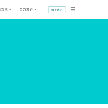
☰
善部落
自然友善
網上商店