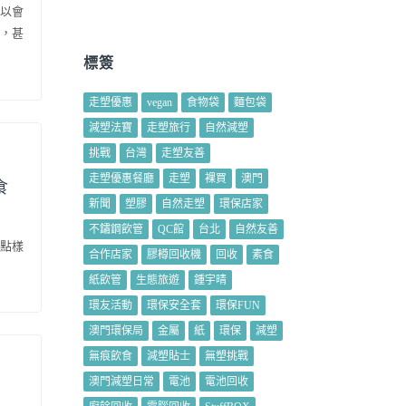
以會
，甚
標簽
走塑優惠
vegan
食物袋
麵包袋
減塑法寶
走塑旅行
自然減塑
挑戰
台灣
走塑友善
走塑優惠餐廳
走塑
裸買
澳門
食
新聞
塑膠
自然走塑
環保店家
不鏽鋼飲管
QC館
台北
自然友善
點樣
合作店家
膠樽回收機
回收
素食
紙飲管
生態旅遊
鍾宇晴
環友活動
環保安全套
環保FUN
澳門環保局
金屬
紙
環保
減塑
無痕飲食
減塑貼士
無塑挑戰
澳門減塑日常
電池
電池回收