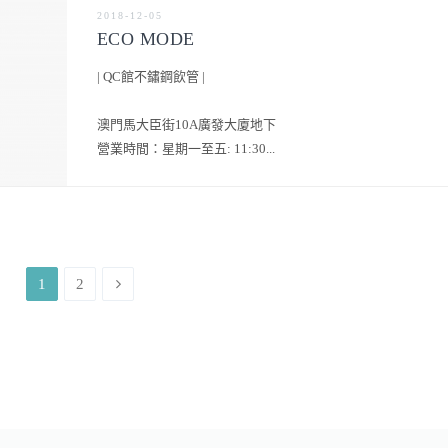
2018-12-05
ECO MODE
| QC館不鏽鋼飲管 |
澳門馬大臣街10A廣發大廈地下
營業時間：星期一至五: 11:30...
1
2