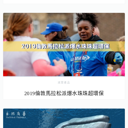
減塑產品
2019倫敦馬拉松派爆水珠珠超環保