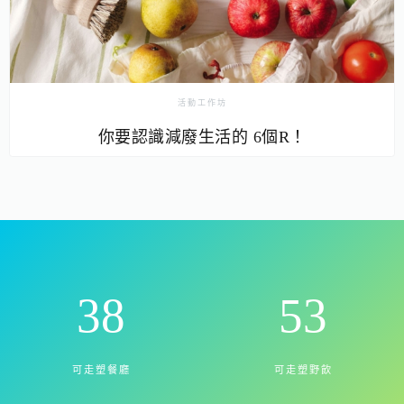
活動工作坊
你要認識減廢生活的 6個R！
39
55
可走塑餐廳
可走塑野飲