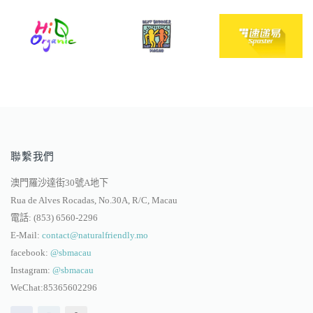
聯繫我們
澳門羅沙達街30號A地下
Rua de Alves Rocadas, No.30A, R/C, Macau
電話:
(853) 6560-2296
E-Mail:
contact@naturalfriendly.mo
facebook:
@sbmacau
Instagram:
@sbmacau
WeChat:85365602296