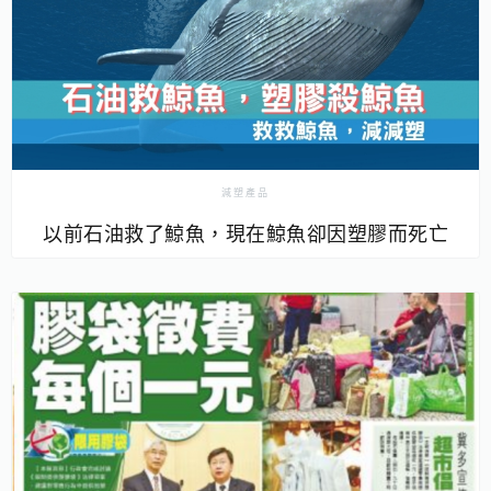
減塑產品
以前石油救了鯨魚，現在鯨魚卻因塑膠而死亡