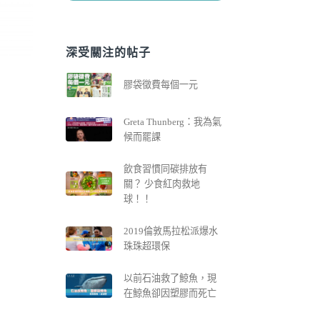
深受關注的帖子
膠袋徵費每個一元
Greta Thunberg：我為氣
候而罷課
飲食習慣同碳排放有
關？ 少食紅肉救地
球！！
2019倫敦馬拉松派爆水
珠珠超環保
以前石油救了鯨魚，現
在鯨魚卻因塑膠而死亡