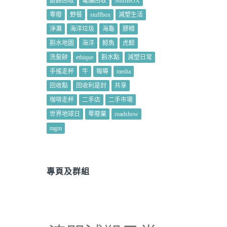
廚餘回收
電腦回收
StuffBOX
零廢
野餐
stuffbox
減塑生活
淨灘
海洋垃圾
海龜
膠樽
斟水地圖
海洋
鯨魚
虎鯨
洗髮餅
ethique
斟水點
減塑日常
手搖走杯
牛
報導
media
回收點
回收利是封
共享
咖啡走杯
二手店
二手市場
世界地球日
零廢棄
roadshow
mgm
專頁及群組