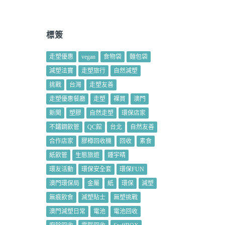
標簽
走塑優惠
vegan
食物袋
麵包袋
減塑法寶
走塑旅行
自然減塑
挑戰
台灣
走塑友善
走塑優惠餐廳
走塑
裸買
澳門
新聞
塑膠
自然走塑
環保店家
不鏽鋼飲管
QC館
台北
自然友善
合作店家
膠樽回收機
回收
素食
紙飲管
生態旅遊
鍾宇晴
環友活動
環保安全套
環保FUN
澳門環保局
金屬
紙
環保
減塑
無痕飲食
減塑貼士
無塑挑戰
澳門減塑日常
電池
電池回收