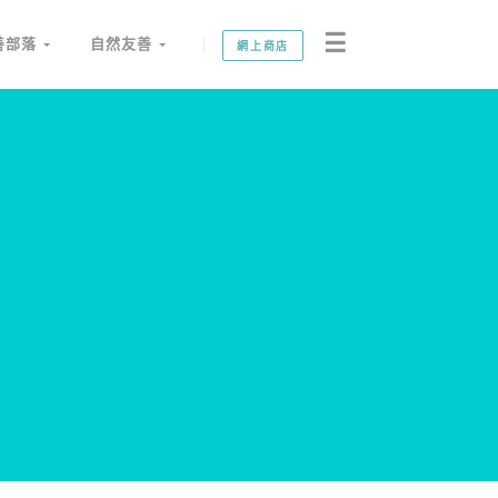
☰
善部落
自然友善
網上商店