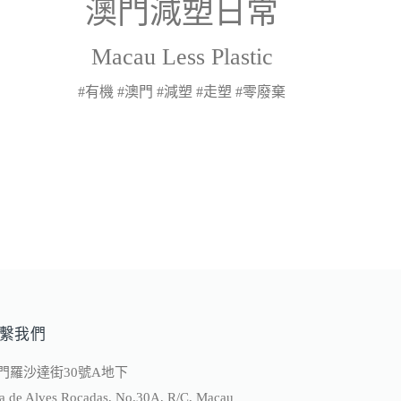
澳門減塑日常
Macau Less Plastic
#有機 #澳門 #減塑 #走塑 #零廢棄
繫我們
門羅沙達街30號A地下
a de Alves Rocadas, No.30A, R/C, Macau