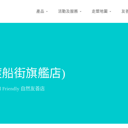
產品
活動及服務
走塑地圖
友
(渡船街旗艦店)
ral Friendly 自然友善店