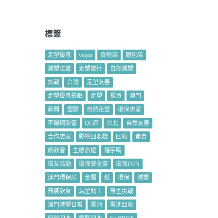
標簽
走塑優惠
vegan
食物袋
麵包袋
減塑法寶
走塑旅行
自然減塑
挑戰
台灣
走塑友善
走塑優惠餐廳
走塑
裸買
澳門
新聞
塑膠
自然走塑
環保店家
不鏽鋼飲管
QC館
台北
自然友善
合作店家
膠樽回收機
回收
素食
紙飲管
生態旅遊
鍾宇晴
環友活動
環保安全套
環保FUN
澳門環保局
金屬
紙
環保
減塑
無痕飲食
減塑貼士
無塑挑戰
澳門減塑日常
電池
電池回收