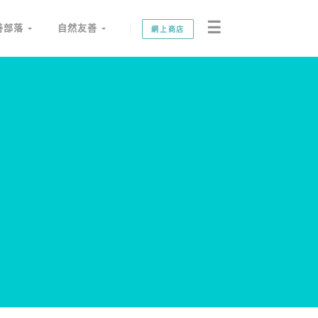
☰
善部落
自然友善
網上商店