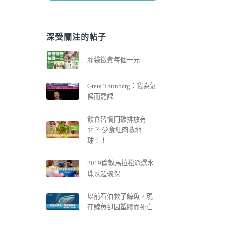
深受關注的帖子
膠袋徵費每個一元
Greta Thunberg：我為氣
候而罷課
飲食習慣同碳排放有
關？ 少食紅肉救地
球！！
2019倫敦馬拉松派爆水
珠珠超環保
以前石油救了鯨魚，現
在鯨魚卻因塑膠而死亡