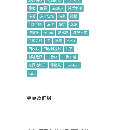
廚餘回收
電腦回收
StuffBOX
零廢
野餐
stuffbox
減塑生活
淨灘
海洋垃圾
海龜
膠樽
斟水地圖
海洋
鯨魚
虎鯨
洗髮餅
ethique
斟水點
減塑日常
手搖走杯
牛
報導
media
回收點
回收利是封
共享
咖啡走杯
二手店
二手市場
世界地球日
零廢棄
roadshow
mgm
專頁及群組