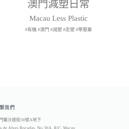
澳門減塑日常
Macau Less Plastic
#有機 #澳門 #減塑 #走塑 #零廢棄
繫我們
門羅沙達街30號A地下
a de Alves Rocadas, No.30A, R/C, Macau