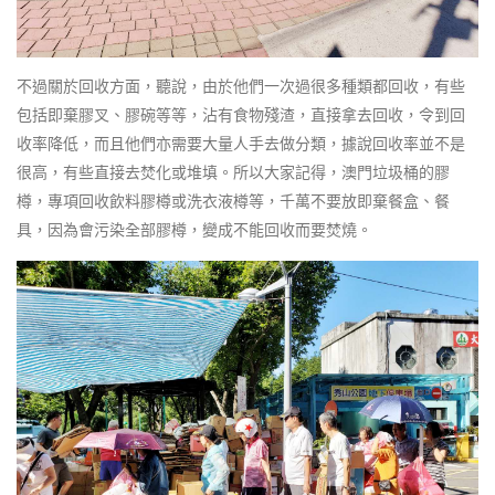
不過關於回收方面，聽說，由於他們一次過很多種類都回收，有些
包括即棄膠叉、膠碗等等，沾有食物殘渣，直接拿去回收，令到回
收率降低，而且他們亦需要大量人手去做分類，據說回收率並不是
很高，有些直接去焚化或堆填。所以大家記得，澳門垃圾桶的膠
樽，專項回收飲料膠樽或洗衣液樽等，千萬不要放即棄餐盒、餐
具，因為會污染全部膠樽，變成不能回收而要焚燒。