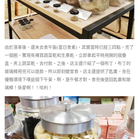
由於落車後，還未去食午飯(當日食素)，其實當時已經三四點，兜了
一個圈，驚現有裸買蔬菜乾和生果乾，立即拿起平時用開的摺疊
盒，夾上蔬菜乾，去付款。之後，店主還介紹了一個布丁，布丁的
玻璃樽用完可以退款，所以即刻變堂食，店主還提供了匙羹，坐在
優雅環境下嘆返個下午茶，啊，是午餐才對。食完後退回匙羹和玻
璃樽！係愛啊！！哈利！