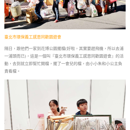
臺北市環保義工感恩同歡園遊會
隔日，跟他們一家到花博公園擺檔(好啦，其實要趕飛機，所以去浦
一浦頭而已)，這是一個叫『臺北市環保義工感恩同歡園遊會』的活
動，去到就立即幫忙開檔，擺了一會兒的檔，由小小朱和小公主負
責看檔。