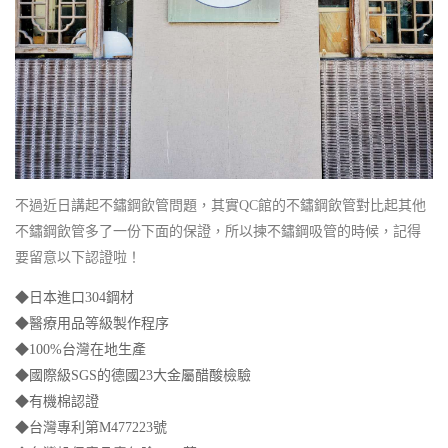
不過近日講起不鏽鋼飲管問題，其實QC館的不鏽鋼飲管對比起其他
不鏽鋼飲管多了一份下面的保證，所以揀不鏽鋼吸管的時候，記得
要留意以下認證啦！
◆日本進口304鋼材
◆醫療用品等級製作程序
◆100%台灣在地生產
◆國際級SGS的德國23大金屬醋酸檢驗
◆有機棉認證
◆台灣專利第M477223號