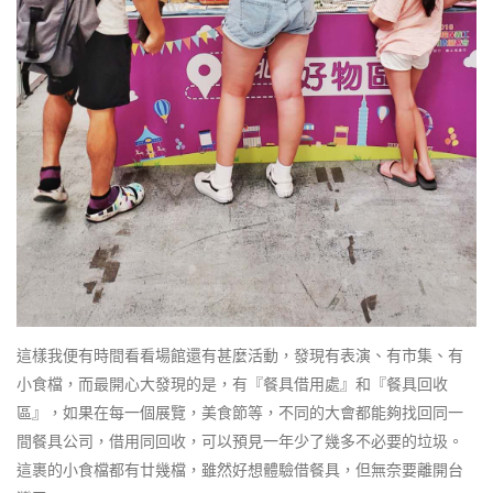
這樣我便有時間看看場館還有甚麼活動，發現有表演、有市集、有
小食檔，而最開心大發現的是，有『餐具借用處』和『餐具回收
區』，如果在每一個展覽，美食節等，不同的大會都能夠找回同一
間餐具公司，借用同回收，可以預見一年少了幾多不必要的垃圾。
這裹的小食檔都有廿幾檔，雖然好想體驗借餐具，但無奈要離開台