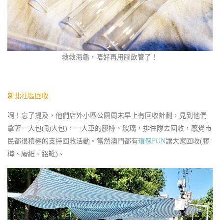
救救海龜，唔好再用膠飲管了！
新北社區回收
啊！忘了提及，他們店外小區公園周末早上有回收計劃，見到他們
拿著一大包(勁大包)，一大車的膠樽、玻璃，排住隊去回收，感覺市
民都很積極的支持回收活動。當然澳門都有
環保FUN
讓大家回收(膠
樽、廢紙、鋁罐)。