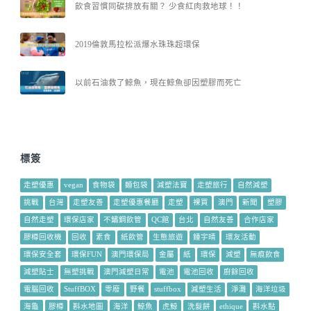
飲食習慣同碳排放有關？ 少食紅肉救地球！！
2019倫敦馬拉松派爆水珠珠超環保
以前石油救了鯨魚，現在鯨魚卻因塑膠而死亡
標簽
走塑優惠
vegan
食物袋
麵包袋
減塑法寶
走塑旅行
自然減塑
挑戰
台灣
走塑友善
走塑優惠餐廳
走塑
裸買
澳門
新聞
塑膠
自然走塑
環保店家
不鏽鋼飲管
QC館
台北
自然友善
合作店家
膠樽回收機
回收
素食
紙飲管
生態旅遊
鍾宇晴
環友活動
環保安全套
環保FUN
澳門環保局
金屬
紙
環保
減塑
無痕飲食
減塑貼士
無塑挑戰
澳門減塑日常
電池
電池回收
廚餘回收
電腦回收
StuffBOX
零廢
野餐
stuffbox
減塑生活
淨灘
海洋垃圾
海龜
膠樽
斟水地圖
海洋
鯨魚
虎鯨
洗髮餅
ethique
斟水點