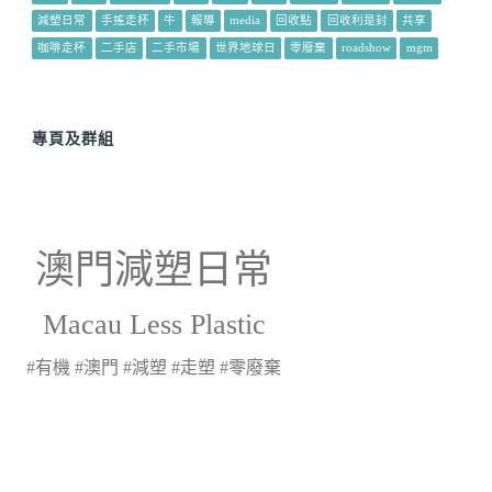
減塑日常
手搖走杯
牛
報導
media
回收點
回收利是封
共享
咖啡走杯
二手店
二手市場
世界地球日
零廢棄
roadshow
mgm
專頁及群組
澳門減塑日常
Macau Less Plastic
#有機 #澳門 #減塑 #走塑 #零廢棄