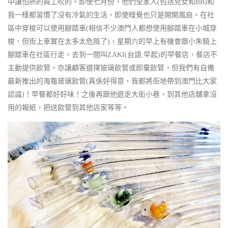
中讓怕熱的員工吹的。即使七月份，他們全家人(包括兒女和BB)和
我一樣都習慣了沒有冷氣的生活，即使睡覺也只是開開風扇。在社
區中穿梭可以使用腳踏車(相信不少澳門人都想使用腳踏車在小城穿
梭，但街上車實在太多太危險了)，星期六的早上有機會跟小朱騎上
腳踏車在社區行走，去到一間叫ZAKI(台語:早起)的早餐店，餐店不
主動提供飲管，亦讓顧客選擇玻璃飲管或即棄飲管，但我們有自備
最新推出的海龜玻璃飲管(真係好得意，我都將佢地帶到澳門比大家
認識)！早餐都好好味！之後再跟他遊走大街小巷，到其他店舖拿沒
用的報紙，把送飲管到其他店家等等。