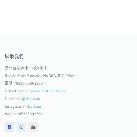
聯繫我們
澳門羅沙達街30號A地下
Rua de Alves Rocadas, No.30A, R/C, Macau
電話:
(853) 6560-2296
E-Mail:
contact@naturalfriendly.mo
facebook:
@sbmacau
Instagram:
@sbmacau
WeChat:85365602296